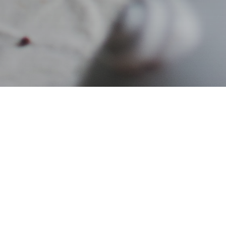
Главная
Сладости
/
П