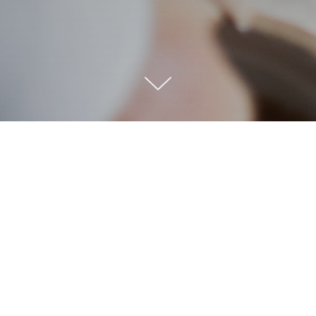
Вкусные и полезные
одсластить чаепитие полезным, вкусным таежн