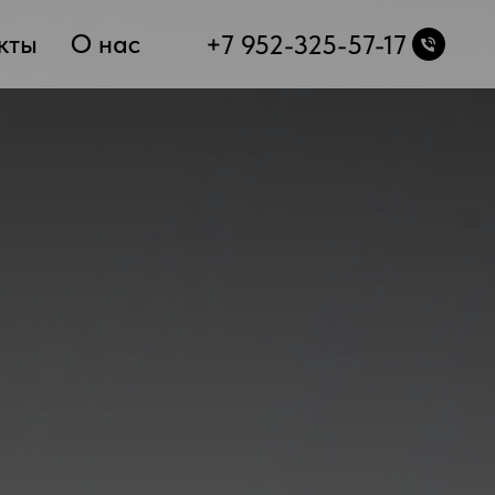
кты
О нас
+7 952-325-57-17