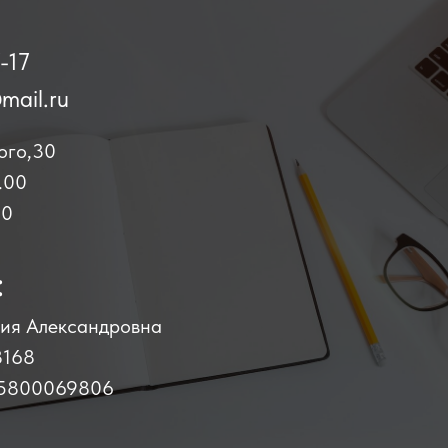
-17
mail.ru
ого,30
.00
00
:
ия Александровна
8168
5800069806