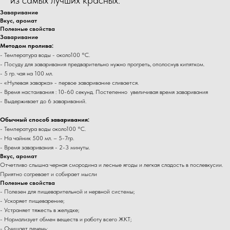
Заваривание
Вкус, аромат
Полезные свойства
Заваривание
Методом пролива:
- Температура воды - около100 °C.
- Посуду для заваривания предварительно нужно прогреть, ополоснув кипятком.
- 5 гр. чая на 100 мл.
- «Нулевая заварка» - первое заваривание сливается.
- Время настаивания : 10-60 секунд. Постепенно увеличивая время заваривания
- Выдерживает до 6 завариваний.
Обычный способ заваривания:
- Температура воды около100 °C.
- На чайник 500 мл. – 5-7гр.
- Время заваривания - 2-3 минуты.
Вкус, аромат
Отчетливо слышна черная смородина и лесные ягоды и легкая сладость в послевкусии.
Приятно согревает и собирает мысли
Полезные свойства
- Полезен для пищеварительной и нервной системы;
- Ускоряет пищеварение;
- Устраняет тяжесть в желудке;
- Нормализует обмен веществ и работу всего ЖКТ;
- Очищает печень;