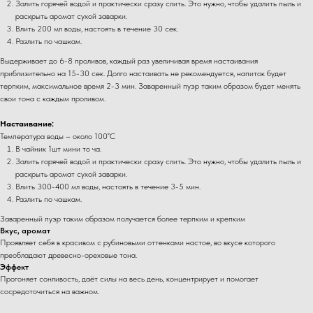
Залить горячей водой и практически сразу слить. Это нужно, чтобы удалить пыль и
раскрыть аромат сухой заварки.
Влить 200 мл воды, настоять в течение 30 сек.
Разлить по чашкам.
Выдерживает до 6-8 проливов, каждый раз увеличивая время настаивания
приблизительно на 15-30 сек. Долго настаивать не рекомендуется, напиток будет
терпким, максимальное время 2-3 мин. Заваренный пуэр таким образом будет менять
свои тона с каждым проливом.
Настаивание:
Температура воды – около 100˚С
В чайник 1шт мини то ча.
Залить горячей водой и практически сразу слить. Это нужно, чтобы удалить пыль и
раскрыть аромат сухой заварки.
Влить 300-400 мл воды, настоять в течение 3-5 мин.
Разлить по чашкам.
Заваренный пуэр таким образом получается более терпким и крепким
Вкус, аромат
Проявляет себя в красивом с рубиновыми оттенками настое, во вкусе которого
преобладают древесно-ореховые тона.
Эффект
Прогоняет сонливость, даёт силы на весь день, концентрирует и помогает
сосредоточиться на важном.