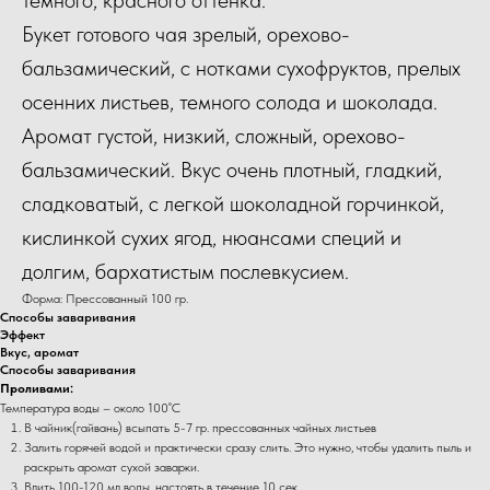
Букет готового чая зрелый, орехово-
бальзамический, с нотками сухофруктов, прелых
осенних листьев, темного солода и шоколада.
Аромат густой, низкий, сложный, орехово-
бальзамический. Вкус очень плотный, гладкий,
сладковатый, с легкой шоколадной горчинкой,
кислинкой сухих ягод, нюансами специй и
долгим, бархатистым послевкусием.
Форма: Прессованный 100 гр.
Способы заваривания
Эффект
Вкус, аромат
Способы заваривания
Проливами:
Температура воды – около 100˚С
В чайник(гайвань) всыпать 5-7 гр. прессованных чайных листьев
Залить горячей водой и практически сразу слить. Это нужно, чтобы удалить пыль и
раскрыть аромат сухой заварки.
Влить 100-120 мл воды, настоять в течение 10 сек.