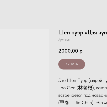
Шен пуэр «Цзя чунь
Артикул:
2000,00
р.
КУПИТЬ
Это Шен Пуэр (сырой пу
Lao Gen (林老根), котор
встречается под назван
(甲春 — Jia Chun). Это 