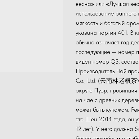
весна» или «Лучшая ве
использование раннего 
мягкость и богатый аро
указана партия 401. В 
обычно означает год дес
последующие — номер па
виден номер QS, соотве
Производитель Чай прои
Co., Ltd. (云南林老根茶业
округе Пуэр, провинция
на чае с древних деревь
может быть купажом. Р
это Шен 2014 года, он у
12 лет). У него должна 
более спокойным и глуб