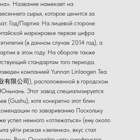
сна». Название намекает на
весеннего сырья, которое ценится за
мат. Год/Партия: На лицевой стороне
китайской маркировке первая цифра
ятилетия (в данном случае 2014 год), а
ртии в этом году. На обороте также
тствующий стандартам того периода.
зведен компанией Yunnan Linlaogen Tea
有限公司), расположенной в городском
 Юньнань. Этот завод специализируется
ев (Gushu), хотя конкретно этот блин
екомендации по завариванию Поскольку
же успел немного «отлежаться» (ему около
была уйти резкая «зеленка», вкус стал
оким. Вкус: Ожидайте ноты сухофруктов,