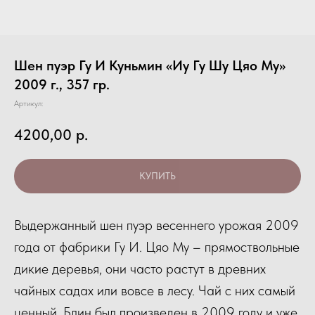
Шен пуэр Гу И Куньмин «Иу Гу Шу Цяо Му»
2009 г., 357 гр.
Артикул:
4200,00
р.
КУПИТЬ
Выдержанный шен пуэр весеннего урожая 2009
года от фабрики Гу И. Цяо Му – прямоствольные
дикие деревья, они часто растут в древних
чайных садах или вовсе в лесу. Чай с них самый
ценный. Блин был произведен в 2009 году и уже