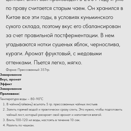
по праву считается старым чаем. Он хранился в
Китае все эти годы, в условиях куньминского
сухого склада, поэтому вкус его сбалансирован
за счет правильной постферментации. В нем
угадываются нотки сушеных яблок, чернослива,
кураги. Аромат фруктовый, с медовыми
оттенками. Пьется легко, мягко.
Форма: Прессованный 357гр.
Заваривание
Вкус, аромат
Эффект
Заваривание
Проливами:
Температура воды – 80-90˚С
В чайник(гайвань) всыпать 5 гр. прессованных чайных листьев
Залить горячей водой и практически сразу слить. Это нужно, чтобы подготовить
чайный лист, который раскроет свой аромат и напитается влагой.
Влить 100-120 мл воды, настоять в течение 10 сек.
Разлить по чашкам.