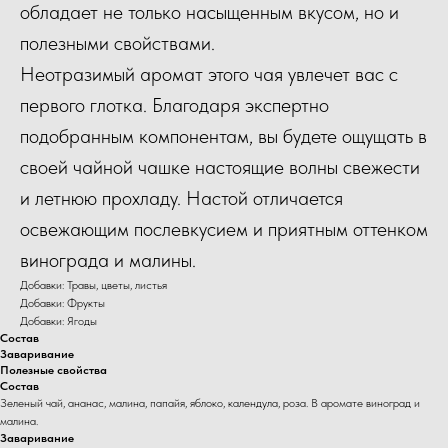
обладает не только насыщенным вкусом, но и
полезными свойствами.
Неотразимый аромат этого чая увлечет вас с
первого глотка. Благодаря экспертно
подобранным компонентам, вы будете ощущать в
своей чайной чашке настоящие волны свежести
и летнюю прохладу. Настой отличается
освежающим послевкусием и приятным оттенком
винограда и малины.
Добавки: Травы, цветы, листья
Добавки: Фрукты
Добавки: Ягоды
Состав
Заваривание
Полезные свойства
Состав
Зеленый чай, ананас, малина, папайя, яблоко, календула, роза. В аромате виноград и
малина.
Заваривание