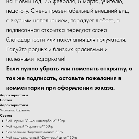
на Новый Год, 23 февраля, 8 марта, учителю,
педагогу. Очень презентабельный внешний вид,
с вкусным наполнением, порадует любого, а
подписанная открытка передаст слова
благодарности или пожелания для получателя.
Радуйте родных и близких красивыми и
полезными подарками!
Если нужно убрать или поменять открытку, а
так же подписать, оставьте пожелания в
комментарии при оформлении заказа.
Характеристики
Состав
Характеристики
Упаковка: Корзинка
Состав
Чай черный "Лимонная вербена" 50гр
Чай черный "Черничный" 50гр
Чай зеленый "Бергамот-манго" 50гр.
Чай композиционный "Фруктовый джем" 50гр